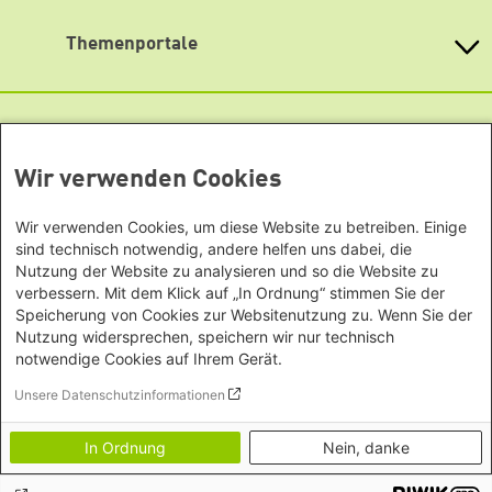
Baden-Württemberg
Podigee
Büro Peking - China
Bayern
Themenportale
Signal
Büro Neu-Delhi - Indien
Berlin
Büro Phnom Penh - Kambodscha
Soundcloud
Brandenburg
KommunalWiki
Büro Südostasien
Heimatkunde
Bremen
TikTok
Grüne Akademie
Büro Seoul - Ostasien | Globaler
Mediatheken
Hamburg
Gunda-Werner-Institut
Dialog
YouTube
Hessen
GreenCampus Weiterbildung
Wir verwenden Cookies
Info Hub Plastic
Afrika
Archiv Grünes Gedächtnis
Mecklenburg-Vorpommern
Antifeminismus begegnen
Studienwerk
Büro Horn von Afrika -
Gender Mediathek
Niedersachsen
Wir verwenden Cookies, um diese Website zu betreiben. Einige
Grüne Websites
Somalia/Somaliland, Sudan,
sind technisch notwendig, andere helfen uns dabei, die
Nordrhein-Westfalen
Äthiopien
Nutzung der Website zu analysieren und so die Website zu
Bündnis 90 / Die Grünen
Rheinland-Pfalz
verbessern. Mit dem Klick auf „In Ordnung“ stimmen Sie der
Bundestagsfraktion
Büro Nairobi - Kenia, Uganda,
Saarland
Speicherung von Cookies zur Websitenutzung zu. Wenn Sie der
European Greens
Tansania
Sachsen
Die Grünen im Europäischen Parlament
Nutzung widersprechen, speichern wir nur technisch
Büro Abuja - Nigeria
Green European Foundation
notwendige Cookies auf Ihrem Gerät.
Sachsen-Anhalt
Büro Dakar - Senegal
Footer menu
Impressum
Schleswig-Holstein
Unsere Datenschutzinformationen
Büro Kapstadt - Südafrika, Namibia,
Datenschutz
Thüringen
Transparenz
Simbabwe
In Ordnung
Nein, danke
Erklärung zur Barrierefreiheit
Europa
Bildnachweise
Büro Sarajevo - Bosnien und