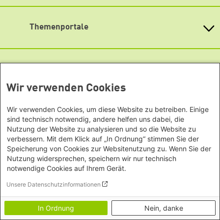
Asien
Baden-Württemberg
Podigee
Büro Peking - China
Bayern
Themenportale
Signal
Büro Neu-Delhi - Indien
Berlin
Büro Phnom Penh - Kambodscha
Soundcloud
Brandenburg
KommunalWiki
Büro Südostasien
Heimatkunde
Bremen
TikTok
Grüne Akademie
Büro Seoul - Ostasien | Globaler
Mediatheken
Hamburg
Gunda-Werner-Institut
Dialog
YouTube
Hessen
GreenCampus Weiterbildung
Wir verwenden Cookies
Info Hub Plastic
Afrika
Archiv Grünes Gedächtnis
Mecklenburg-Vorpommern
Antifeminismus begegnen
Studienwerk
Büro Horn von Afrika -
Gender Mediathek
Niedersachsen
Wir verwenden Cookies, um diese Website zu betreiben. Einige
Grüne Websites
Somalia/Somaliland, Sudan,
Nordrhein-Westfalen
sind technisch notwendig, andere helfen uns dabei, die
Äthiopien
Nutzung der Website zu analysieren und so die Website zu
Bündnis 90 / Die Grünen
Rheinland-Pfalz
verbessern. Mit dem Klick auf „In Ordnung“ stimmen Sie der
Bundestagsfraktion
Büro Nairobi - Kenia, Uganda,
Saarland
European Greens
Speicherung von Cookies zur Websitenutzung zu. Wenn Sie der
Tansania
Sachsen
Die Grünen im Europäischen Parlament
Nutzung widersprechen, speichern wir nur technisch
Büro Abuja - Nigeria
Green European Foundation
Sachsen-Anhalt
notwendige Cookies auf Ihrem Gerät.
Büro Dakar - Senegal
Footer menu
Impressum
Schleswig-Holstein
Unsere Datenschutzinformationen
Büro Kapstadt - Südafrika, Namibia,
Datenschutz
Thüringen
Transparenz
Simbabwe
In Ordnung
Nein, danke
Erklärung zur Barrierefreiheit
Europa
Bildnachweise