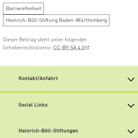
Barrierefreiheit
Heinrich-Böll-Stiftung Baden-Württemberg
Dieser Beitrag steht unter folgender
Urheberrechtslizenz:
CC-BY-SA 4.0
Kontakt/Anfahrt
Heinrich Böll Stiftung Baden-Württemberg e.V.
Kernerstr. 43
70182 Stuttgart
Social Links
Tel. 0711 26 33 94 10
Fax 0711 26 33 94 19
Bluesky
info
@
boell-bw.de
Facebook
Heinrich-Böll-Stiftungen
Lageplan