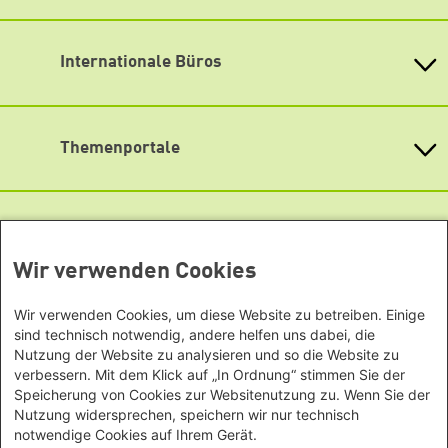
Instagram
Heinrich-Böll-Stiftung e.V.
Newsletter abonnieren
Bundesstiftung
LinkedIn
Internationale Büros
Heinrich-Böll-Stiftungen in den
Mastodon
Bundesländern
Asien
Baden-Württemberg
Podigee
Büro Peking - China
Bayern
Themenportale
Signal
Büro Neu-Delhi - Indien
Berlin
Büro Phnom Penh - Kambodscha
Soundcloud
Brandenburg
KommunalWiki
Büro Südostasien
Heimatkunde
Bremen
TikTok
Grüne Akademie
Büro Seoul - Ostasien | Globaler
Mediatheken
Hamburg
Gunda-Werner-Institut
Dialog
YouTube
Hessen
GreenCampus Weiterbildung
Wir verwenden Cookies
Info Hub Plastic
Afrika
Archiv Grünes Gedächtnis
Mecklenburg-Vorpommern
Antifeminismus begegnen
Studienwerk
Büro Horn von Afrika -
Gender Mediathek
Niedersachsen
Wir verwenden Cookies, um diese Website zu betreiben. Einige
Grüne Websites
Somalia/Somaliland, Sudan,
Nordrhein-Westfalen
sind technisch notwendig, andere helfen uns dabei, die
Äthiopien
Nutzung der Website zu analysieren und so die Website zu
Bündnis 90 / Die Grünen
Rheinland-Pfalz
verbessern. Mit dem Klick auf „In Ordnung“ stimmen Sie der
Bundestagsfraktion
Büro Nairobi - Kenia, Uganda,
Saarland
Speicherung von Cookies zur Websitenutzung zu. Wenn Sie der
European Greens
Tansania
Sachsen
Die Grünen im Europäischen Parlament
Nutzung widersprechen, speichern wir nur technisch
Büro Abuja - Nigeria
Green European Foundation
Sachsen-Anhalt
notwendige Cookies auf Ihrem Gerät.