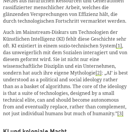
Netzes aus natürlichen Ressourcen und Generationen
rassifizierter menschlicher Arbeit, welches die
glänzenden Versprechungen von Effizienz hält, die
durch technologischen Fortschritt vermarktet werden.
Auch im Mainstream-Diskurs um Technologien der
Künstlichen Intelligenz (KI) fehlt diese Geschichte sehr
oft. KI existiert in einem sozio-technischen System
[1]
,
das unweigerlich mit dem Sozialen interagiert und von
diesem geformt wird. Sie ist nicht nur eine
wissenschaftliche Disziplin und ein Unternehmen,
sondern hat auch ihre eigene Mythologie
[2]
: „AI’ is best
understood as a political and social ideology rather
than as a basket of algorithms. The core of the ideology
is that a suite of technologies, designed by a small
technical elite, can and should become autonomous
from and eventually replace, rather than complement,
not just individual humans but much of humanity.”
[3]
KI und koloniale Macht