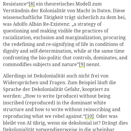
Resistance“
[8]
ein theoretisches Modell zum
Verständnis der Kolonialität von Macht in Daten. Diese
wissenschaftliche Tätigkeit trägt sicherlich zu dem bei,
was Adolfo Albán Re-Existenz: „
a strategy of
questioning and making visible the practices of
racialization, exclusion and marginalization, procuring
the redefining and re-signifying of life in conditions of
dignity and self-determination, while at the same time
confronting the bio-politic that controls, dominates, and
commodifies subjects and nature
”
[9]
nennt.
Allerdings ist Dekolonialität auch nicht frei von
Widersprüchen und Fragen. Zum Beispiel läuft die
Sprache der Dekolonialität Gefahr, kooptiert zu
werden: „
How to write (produce) without being
inscribed (reproduced) in the dominant white
structure and how to write without reinscribing and
reproducing what we rebel against.
“
[10]
Oder was
bleibt von AI übrig, wenn sie dekolonial ist? Drängt dies
Dekolonialität notwendigerweise in die scheinbar