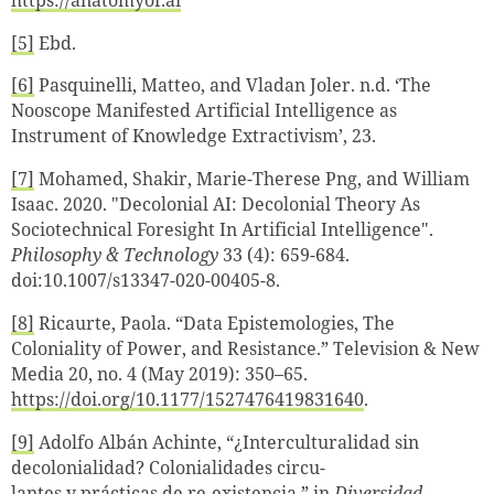
[5]
Ebd.
[6]
Pasquinelli, Matteo, and Vladan Joler. n.d. ‘The
Nooscope Manifested Artificial Intelligence as
Instrument of Knowledge Extractivism’, 23.
[7]
Mohamed, Shakir, Marie-Therese Png, and William
Isaac. 2020. "Decolonial AI: Decolonial Theory As
Sociotechnical Foresight In Artificial Intelligence".
Philosophy & Technology
33 (4): 659-684.
doi:10.1007/s13347-020-00405-8.
[8]
Ricaurte, Paola. “Data Epistemologies, The
Coloniality of Power, and Resistance.”
Television & New
Media 20, no. 4 (May 2019): 350–65.
https://doi.org/10.1177/1527476419831640
.
[9]
Adolfo Albán Achinte, “¿Interculturalidad sin
decolonialidad?
Colonialidades circu-
lantes y prácticas de re-existencia,” in
Diversidad,