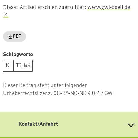
Dieser Artikel erschien zuerst hier:
www.gwi-boell.de
PDF
Schlagworte
KI
Türkei
Dieser Beitrag steht unter folgender
Urheberrechtslizenz:
CC-BY-NC-ND 4.0
/ GWI
Kontakt/Anfahrt
Heinrich Böll Stiftung Baden-Württemberg e.V.