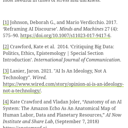
[1]
Johnson, Deborah G., and Mario Verdicchio. 2017.
‘Reframing AI Discourse’.
Minds and Machines
27 (4):
575–90.
https://doi.org/10.1007/s11023-017-9417-6
.
[2]
Crawford, Kate et al. 2014. ‘Critiquing Big Data:
Politics, Ethics, Epistemology | Special Section
Introduction’.
International Journal of Communication
.
[3]
Lanier, Jaron. 2021. "AI Is An Ideology, Not A
Technology".
Wired
.
https://www.wired.com/story/opinion-ai-is-an-ideology-
not-a-technology/
.
[4]
Kate Crawford and Vladan Joler, “Anatomy of an AI
System: The Amazon Echo As An Anatomical Map of
Human Labor, Data and Planetary Resources,”
AI Now
Institute and Share Lab
, (September 7, 2018)
https://anatomyof.ai