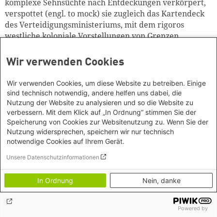
komplexe Sehnsüchte nach Entdeckungen verkörpert,
verspottet (engl. to mock) sie zugleich das Kartendeck
des Verteidigungsministeriums, mit dem rigoros
westliche koloniale Vorstellungen von Grenzen,
Nationen und der Geschichte sowie von Macht und
Eigentum geltend gemacht werden.
Wir verwenden Cookies
Dieses Interview basiert auf einem online geführten
Wir verwenden Cookies, um diese Website zu betreiben. Einige
Gespräch am 8. März 2023.
sind technisch notwendig, andere helfen uns dabei, die
Nutzung der Website zu analysieren und so die Website zu
1 Rostami, Mari R. (2019):
Kurdish Nationalism on Stage.
verbessern. Mit dem Klick auf „In Ordnung“ stimmen Sie der
Performance Politics and Resistance in Iraq
. London:
Speicherung von Cookies zur Websitenutzung zu. Wenn Sie der
I.B.Tauris.
Nutzung widersprechen, speichern wir nur technisch
notwendige Cookies auf Ihrem Gerät.
2 Ebd.
Unsere Datenschutzinformationen
3 Ebd., S. 28.
In Ordnung
Nein, danke
4 Ebd., S. 31.
5 Malley, Shawn (2008):
Layard Enterprise: Victorian
Powered by
Archaeology and Informal Imperialism in Mesopotamia
.