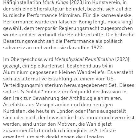
Käfiginstallation
Mock Kings
(2023) im Kunstverein, in
der sich eine Stierskulptur befindet, bezieht sich auf die
kurdische Performance Mîrmîran. Für die karnevaleske
Performance wurde ein falscher König (engl. mock king)
gewählt, dem temporär Regierungsmacht zugesprochen
wurde und der verbindliche Befehle erteilte. Die britische
Besatzungsmacht sah die Performance als politisch
subversiv an und verbot sie daraufhin 1922.
Im Obergeschoss wird
Metaphysical Reunification
(2023)
gezeigt, ein Spielkartenset, bestehend aus 54 in
Aluminium gegossenen kleinen Wandreliefs. Es versteht
sich als alternative Erzählung zu einem vom US-
Verteidigungsministerium herausgegebenem Set. Dieses
sollte US-Soldat*innen zum Zeitpunkt der Invasion in
den Irak zur Bewahrung der Archäologie animieren.
Artefakte aus Mesopotamien und dem heutigen
Kurdistan, die heute in London oder Paris ausgestellt
sind oder nach der Invasion im Irak immer noch vermisst
werden, sind unter den Motiven, die Wahid jetzt
zusammenführt und durch imaginierte Artefakte
erweitert, um sich direkt gegen die illegalen