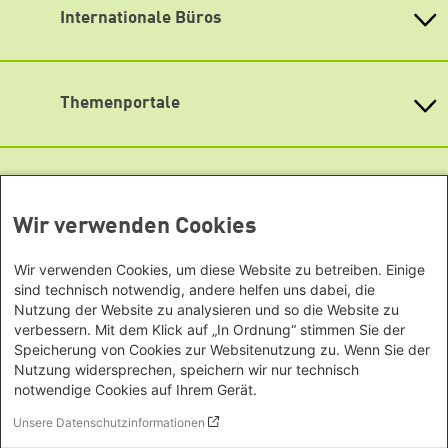
Internationale Büros
Heinrich-Böll-Stiftungen in den
Mastodon
Bundesländern
Asien
Baden-Württemberg
Podigee
Büro Peking - China
Bayern
Themenportale
Signal
Büro Neu-Delhi - Indien
Berlin
Büro Phnom Penh - Kambodscha
Soundcloud
Brandenburg
KommunalWiki
Büro Südostasien
Heimatkunde
Bremen
TikTok
Grüne Akademie
Büro Seoul - Ostasien | Globaler
Mediatheken
Hamburg
Gunda-Werner-Institut
Dialog
YouTube
Hessen
GreenCampus Weiterbildung
Wir verwenden Cookies
Info Hub Plastic
Afrika
Archiv Grünes Gedächtnis
Mecklenburg-Vorpommern
Antifeminismus begegnen
Studienwerk
Büro Horn von Afrika -
Gender Mediathek
Niedersachsen
Wir verwenden Cookies, um diese Website zu betreiben. Einige
Grüne Websites
Somalia/Somaliland, Sudan,
sind technisch notwendig, andere helfen uns dabei, die
Nordrhein-Westfalen
Äthiopien
Nutzung der Website zu analysieren und so die Website zu
Bündnis 90 / Die Grünen
Rheinland-Pfalz
verbessern. Mit dem Klick auf „In Ordnung“ stimmen Sie der
Bundestagsfraktion
Büro Nairobi - Kenia, Uganda,
Saarland
Speicherung von Cookies zur Websitenutzung zu. Wenn Sie der
European Greens
Tansania
Sachsen
Die Grünen im Europäischen Parlament
Nutzung widersprechen, speichern wir nur technisch
Büro Abuja - Nigeria
Green European Foundation
notwendige Cookies auf Ihrem Gerät.
Sachsen-Anhalt
Büro Dakar - Senegal
Footer menu
Impressum
Schleswig-Holstein
Unsere Datenschutzinformationen
Büro Kapstadt - Südafrika, Namibia,
Datenschutz
Thüringen