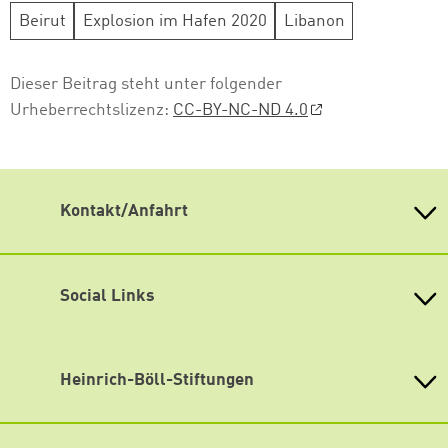
Beirut
Explosion im Hafen 2020
Libanon
Dieser Beitrag steht unter folgender
Urheberrechtslizenz:
CC-BY-NC-ND 4.0
Kontakt/Anfahrt
Heinrich Böll Stiftung Baden-Württemberg e.V.
Kernerstr. 43
70182 Stuttgart
Social Links
Tel. 0711 26 33 94 10
Fax 0711 26 33 94 19
Bluesky
info
@
boell-bw.de
Facebook
Heinrich-Böll-Stiftungen
Lageplan
Instagram
Heinrich-Böll-Stiftung e.V.
Newsletter abonnieren
Bundesstiftung
LinkedIn