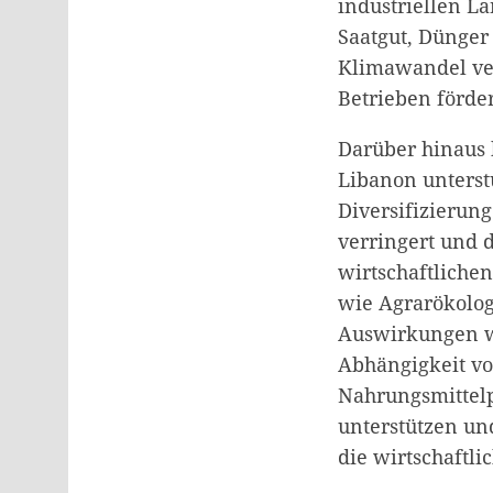
industriellen L
Saatgut, Dünger
Klimawandel ver
Betrieben förder
Darüber hinaus 
Libanon unterst
Diversifizierun
verringert und 
wirtschaftlichen
wie Agrarökolog
Auswirkungen wir
Abhängigkeit vo
Nahrungsmittel
unterstützen und
die wirtschaftl