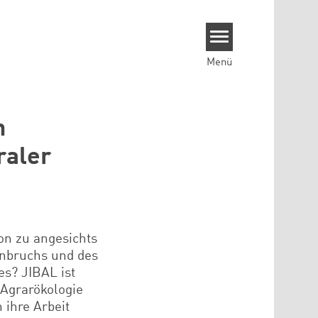
Menü
n
raler
on zu angesichts
enbruchs und des
es? JIBAL ist
r Agrarökologie
 ihre Arbeit