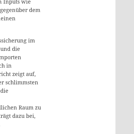
n Inputs wie
it gegenüber dem
leinen
ssicherung im
 und die
Importen
ch in
icht zeigt auf,
er schlimmsten
 die
dlichen Raum zu
trägt dazu bei,
.