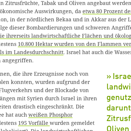
en Zitrusfrüchte, Tabak und Oliven angebaut werden
ioökonomische Auswirkungen, da
etwa 80 Prozent de
on, in der nördlichen Bekaa und in Akkar aus der 
olge dieser Bombardierungen und schweren Angrif
ie ihrerseits landwirtschaftliche Flächen und ökolo
destens
10.800 Hektar wurden von den Flammen ver
ls im Landesdurchschnitt
. Israel hat auch die Wasse
 angegriffen.
nen, die ihre Erzeugnisse noch von
Isra
olen konnten, wurden aufgrund der
landwi
 Flugverkehrs und der Blockade von
genutz
ngen mit Syrien durch Israel in ihren
iten drastisch eingeschränkt. Die
darunt
ee hat auch
weißen Phosphor
Zitrus
destens
195 Vorfälle
wurden gemeldet
Oliven
lokalisiert). Die landwirtschaftlichen