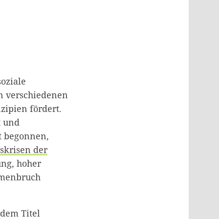
soziale
n verschiedenen
zipien fördert.
t und
it begonnen,
skrisen der
ng, hoher
ammenbruch
 dem Titel