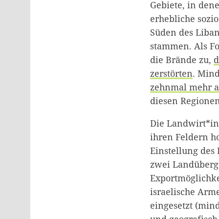
Gebiete, in den
erhebliche soz
Süden des Liban
stammen. Als F
die Brände zu,
d
zerstörten
. Min
zehnmal mehr a
diesen Regionen
Die Landwirt*in
ihren Feldern h
Einstellung des
zwei Landübergä
Exportmöglichke
israelische Arm
eingesetzt (min
und geografisch 