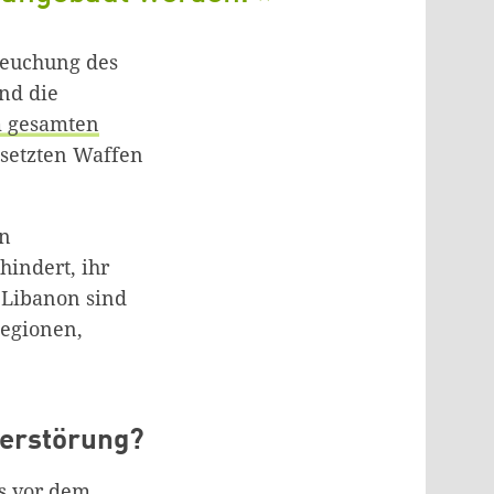
seuchung des
nd die
 gesamten
esetzten Waffen
on
indert, ihr
 Libanon sind
Regionen,
Zerstörung?
s vor dem