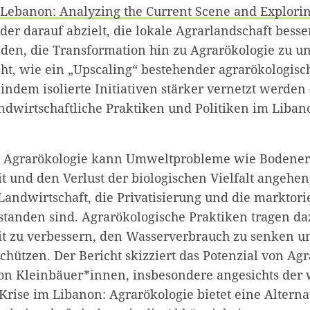
 Lebanon: Analyzing the Current Scene and Explori
, der darauf abzielt, die lokale Agrarlandschaft bess
den, die Transformation hin zu Agrarökologie zu un
cht, wie ein „Upscaling“ bestehender agrarökologisc
indem isolierte Initiativen stärker vernetzt werden
wirtschaftliche Praktiken und Politiken im Liban
r Agrarökologie kann Umweltprobleme wie Bodener
 und den Verlust der biologischen Vielfalt angehen,
 Landwirtschaft, die Privatisierung und die marktori
standen sind. Agrarökologische Praktiken tragen daz
 zu verbessern, den Wasserverbrauch zu senken un
hützen. Der Bericht skizziert das Potenzial von Agr
on Kleinbäuer*innen, insbesondere angesichts der w
Krise im Libanon: Agrarökologie bietet eine Alterna