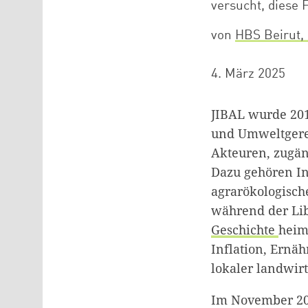
versucht, diese 
von
HBS Beirut,
4. März 2025
JIBAL wurde 2017
und Umweltgerec
Akteuren, zugän
Dazu gehören In
agrarökologisch
während der Li
Geschichte
heim
Inflation, Ernä
lokaler landwirt
Im November 202