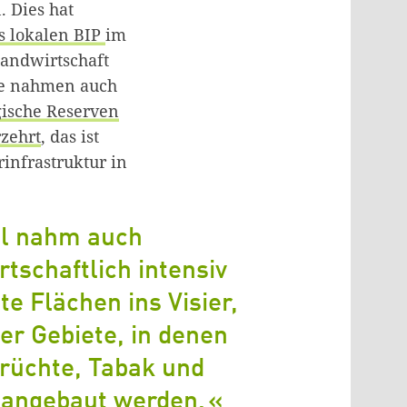
. Dies hat
s lokalen BIP
im
Landwirtschaft
fe nahmen auch
gische Reserven
zehrt
, das ist
rinfrastruktur in
el nahm auch
rtschaftlich intensiv
te Flächen ins Visier,
er Gebiete, in denen
früchte, Tabak und
 angebaut werden.