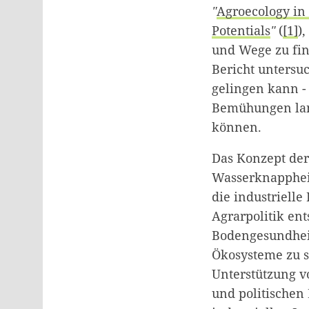
"
Agroecology in
Potentials
"
(
1
)
und Wege zu fin
Bericht untersu
gelingen kann - 
Bemühungen land
können.
Das Konzept de
Wasserknappheit
die industrielle
Agrarpolitik ent
Bodengesundheit
Ökosysteme zu sc
Unterstützung v
und politischen 