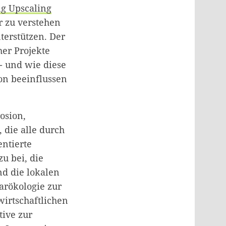
ng Upscaling
er zu verstehen
terstützen. Der
her Projekte
 - und wie diese
on beeinflussen
osion,
 die alle durch
entierte
u bei, die
d die lokalen
arökologie zur
irtschaftlichen
tive zur