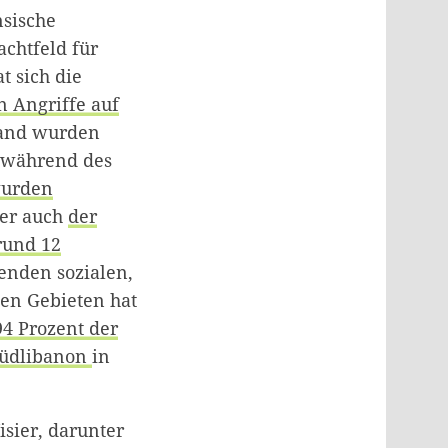
nsische
achtfeld für
t sich die
n Angriffe auf
Land wurden
, während des
urden
ter auch
der
rund 12
fenden sozialen,
nen Gebieten hat
94 Prozent der
Südlibanon
in
isier, darunter