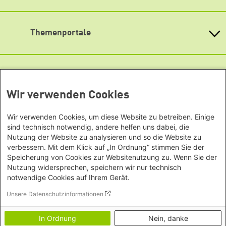
Asien
Baden-Württemberg
Podigee
Büro Peking - China
Bayern
Themenportale
Signal
Büro Neu-Delhi - Indien
Berlin
Büro Phnom Penh - Kambodscha
Soundcloud
Brandenburg
KommunalWiki
Büro Südostasien
Heimatkunde
Bremen
TikTok
Grüne Akademie
Büro Seoul - Ostasien | Globaler
Mediatheken
Hamburg
Gunda-Werner-Institut
Dialog
YouTube
Hessen
GreenCampus Weiterbildung
Wir verwenden Cookies
Info Hub Plastic
Afrika
Archiv Grünes Gedächtnis
Mecklenburg-Vorpommern
Antifeminismus begegnen
Studienwerk
Büro Horn von Afrika -
Gender Mediathek
Niedersachsen
Wir verwenden Cookies, um diese Website zu betreiben. Einige
Grüne Websites
Somalia/Somaliland, Sudan,
sind technisch notwendig, andere helfen uns dabei, die
Nordrhein-Westfalen
Äthiopien
Nutzung der Website zu analysieren und so die Website zu
Bündnis 90 / Die Grünen
Rheinland-Pfalz
verbessern. Mit dem Klick auf „In Ordnung“ stimmen Sie der
Bundestagsfraktion
Büro Nairobi - Kenia, Uganda,
Saarland
Speicherung von Cookies zur Websitenutzung zu. Wenn Sie der
European Greens
Tansania
Sachsen
Die Grünen im Europäischen Parlament
Nutzung widersprechen, speichern wir nur technisch
Büro Abuja - Nigeria
Green European Foundation
notwendige Cookies auf Ihrem Gerät.
Sachsen-Anhalt
Büro Dakar - Senegal
Footer menu
Impressum
Schleswig-Holstein
Unsere Datenschutzinformationen
Büro Kapstadt - Südafrika, Namibia,
Datenschutz
Thüringen
Transparenz
Simbabwe
In Ordnung
Nein, danke
Erklärung zur Barrierefreiheit
Europa