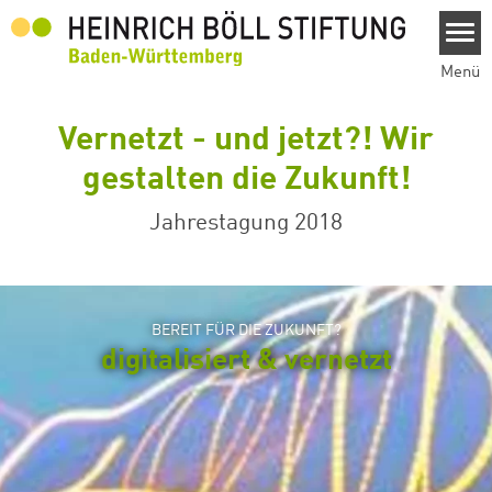
Direkt zum Inhalt
Menü
Vernetzt - und jetzt?! Wir
gestalten die Zukunft!
Jahrestagung 2018
BEREIT FÜR DIE ZUKUNFT?
digitalisiert & vernetzt