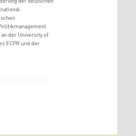
rderung der deutschen
national
tischen
n Politikmanagement
 an der University of
des ECPR und der