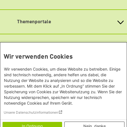
Mastodon
Bundesländern
Asien
Baden-Württemberg
Podigee
Büro Peking - China
Bayern
Themenportale
Signal
Büro Neu-Delhi - Indien
Berlin
Büro Phnom Penh - Kambodscha
Soundcloud
Brandenburg
KommunalWiki
Büro Südostasien
Heimatkunde
Bremen
TikTok
Grüne Akademie
Büro Seoul - Ostasien | Globaler
Mediatheken
Hamburg
Gunda-Werner-Institut
Dialog
YouTube
Hessen
GreenCampus Weiterbildung
Wir verwenden Cookies
Info Hub Plastic
Afrika
Archiv Grünes Gedächtnis
Mecklenburg-Vorpommern
Antifeminismus begegnen
Studienwerk
Büro Horn von Afrika -
Gender Mediathek
Niedersachsen
Wir verwenden Cookies, um diese Website zu betreiben. Einige
Grüne Websites
Somalia/Somaliland, Sudan,
Nordrhein-Westfalen
sind technisch notwendig, andere helfen uns dabei, die
Äthiopien
Nutzung der Website zu analysieren und so die Website zu
Bündnis 90 / Die Grünen
Rheinland-Pfalz
verbessern. Mit dem Klick auf „In Ordnung“ stimmen Sie der
Bundestagsfraktion
Büro Nairobi - Kenia, Uganda,
Saarland
Speicherung von Cookies zur Websitenutzung zu. Wenn Sie der
European Greens
Tansania
Sachsen
Die Grünen im Europäischen Parlament
Nutzung widersprechen, speichern wir nur technisch
Büro Abuja - Nigeria
Green European Foundation
Sachsen-Anhalt
notwendige Cookies auf Ihrem Gerät.
Büro Dakar - Senegal
Footer menu
Impressum
Schleswig-Holstein
Unsere Datenschutzinformationen
Büro Kapstadt - Südafrika, Namibia,
Datenschutz
Thüringen
Transparenz
Simbabwe
In Ordnung
Nein, danke
Erklärung zur Barrierefreiheit