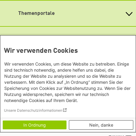
Baden-Württemberg
Podigee
Büro Peking - China
Bayern
Themenportale
Signal
Büro Neu-Delhi - Indien
Berlin
Büro Phnom Penh - Kambodscha
Soundcloud
Brandenburg
KommunalWiki
Büro Südostasien
Heimatkunde
Bremen
TikTok
Grüne Akademie
Büro Seoul - Ostasien | Globaler
Mediatheken
Hamburg
Gunda-Werner-Institut
Dialog
YouTube
Hessen
GreenCampus Weiterbildung
Wir verwenden Cookies
Info Hub Plastic
Afrika
Archiv Grünes Gedächtnis
Mecklenburg-Vorpommern
Antifeminismus begegnen
Studienwerk
Büro Horn von Afrika -
Gender Mediathek
Niedersachsen
Wir verwenden Cookies, um diese Website zu betreiben. Einige
Grüne Websites
Somalia/Somaliland, Sudan,
Nordrhein-Westfalen
sind technisch notwendig, andere helfen uns dabei, die
Äthiopien
Nutzung der Website zu analysieren und so die Website zu
Bündnis 90 / Die Grünen
Rheinland-Pfalz
verbessern. Mit dem Klick auf „In Ordnung“ stimmen Sie der
Bundestagsfraktion
Büro Nairobi - Kenia, Uganda,
Saarland
Speicherung von Cookies zur Websitenutzung zu. Wenn Sie der
European Greens
Tansania
Sachsen
Die Grünen im Europäischen Parlament
Nutzung widersprechen, speichern wir nur technisch
Büro Abuja - Nigeria
Green European Foundation
Sachsen-Anhalt
notwendige Cookies auf Ihrem Gerät.
Büro Dakar - Senegal
Footer menu
Impressum
Schleswig-Holstein
Unsere Datenschutzinformationen
Büro Kapstadt - Südafrika, Namibia,
Datenschutz
Thüringen
Transparenz
Simbabwe
In Ordnung
Nein, danke
Erklärung zur Barrierefreiheit
Europa
Bildnachweise
Büro Sarajevo - Bosnien und