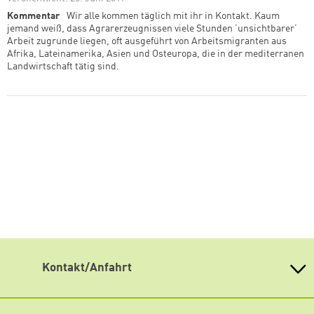
Kommentar
Wir alle kommen täglich mit ihr in Kontakt. Kaum
jemand weiß, dass Agrarerzeugnissen viele Stunden ’unsichtbarer’
Arbeit zugrunde liegen, oft ausgeführt von Arbeitsmigranten aus
Afrika, Lateinamerika, Asien und Osteuropa, die in der mediterranen
Landwirtschaft tätig sind.
Kontakt/Anfahrt
Heinrich Böll Stiftung Baden-Württemberg e.V.
Kernerstr. 43