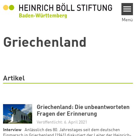
Direkt zum Inhalt
Menü
Griechenland
Artikel
Griechenland: Die unbeantworteten
Fragen der Erinnerung
Veröffentlicht: 6. April 2021
Interview
Anlässlich des 80. Jahrestages seit dem deutschen
Einmarsch in Griechenland (1941) diskutiert der Leiter der Heinrich-