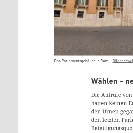
Das Parlamentsgebäude in Rom.
Bildnachwe
Teaser Bild Untertitel
Wählen – n
Die Aufrufe von
hatten keinen E
den Urnen gegan
den letzten Par
Beteiligungsquot