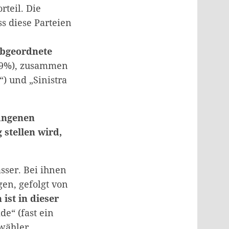
rteil. Die
ss diese Parteien
e
Abgeordnete
(19%), zusammen
) und „Sinistra
gangenen
 stellen wird,
asser. Bei ihnen
en, gefolgt von
 ist in dieser
e“ (fast ein
gwähler