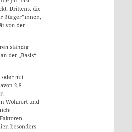
de Juli fast
t. Drittens, die
er Bürger*innen,
ät von der
hren ständig
an der „Basis“
 oder mit
davon 2,8
en
en Wohnort und
nicht
 Faktoren
lien besonders