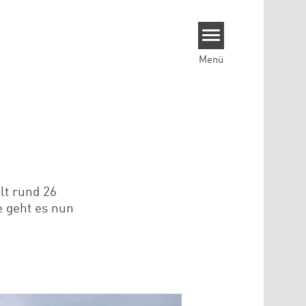
Menü
elt rund 26
e geht es nun