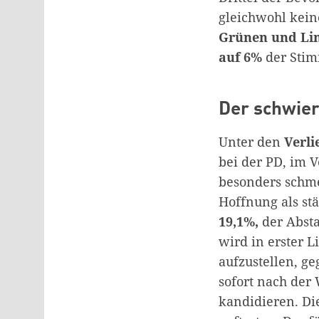
gleichwohl kein
Grünen und Li
auf 6%
der Stim
Der schwieri
Unter den
Verli
bei der PD, im 
besonders schme
Hoffnung als st
19,1%,
der Absta
wird in erster L
aufzustellen, g
sofort nach der
kandidieren. Di