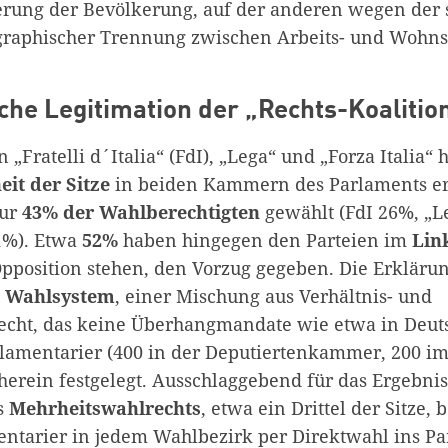
erung der Bevölkerung, auf der anderen wegen der 
raphischer Trennung zwischen Arbeits- und Wohnsi
he Legitimation der „Rechts-Koalitio
 „Fratelli d´Italia“ (FdI), „Lega“ und „Forza Italia“ 
it der Sitze
in beiden Kammern des Parlaments e
nur
43% der Wahlberechtigten
gewählt (FdI 26%, „L
,1%). Etwa
52%
haben hingegen den Parteien im
Lin
 Opposition stehen, den Vorzug gegeben. Die Erklärun
m
Wahlsystem
, einer Mischung aus Verhältnis- und
cht, das keine Überhangmandate wie etwa in Deut
rlamentarier (400 in der Deputiertenkammer, 200 im
herein festgelegt. Ausschlaggebend für das Ergebnis
s
Mehrheitswahlrechts
, etwa ein Drittel der Sitze, 
entarier in jedem Wahlbezirk per Direktwahl ins P