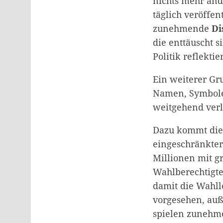
nichts mehr änd
täglich veröffen
zunehmende
Di
die enttäuscht s
Politik reflektie
Ein weiterer Gr
Namen, Symbole 
weitgehend ver
Dazu kommt die 
eingeschränkter 
Millionen mit g
Wahlberechtigt
damit die Wahll
vorgesehen, auß
spielen zunehme