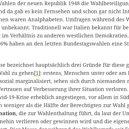
Wahlen der neuen Republik 1948 die Wahlbeteiligun
und da gab es kein Fernsehen und schon gar nicht In
innen waren Analphabeten. Umfragen während des
 unbekannt. Traditionell war Italien bekannt für b
 im Verhältnis zu anderen westlichen Demokratien.
,6% haben an den letzten Bundestagswahlen eine 
yse bezeichnet hauptsächlich drei Gründe für diese 
Wahl zu gehen
[1]
: erstens, Menschen unter oder am
 sozial marginalisiert, sehen sich durch niemanden 
rtrauen auf Verbesserung ihrer Situation verloren. 
d-19-Krise erheblich angestiegen, vor allem in Süd
n weniger als die Hälfte der Berechtigten zur Wahl 
nation
, die zur Wahlenthaltung führt, da laut der U
hnehin verlieren oder gewinnen wird und die eige