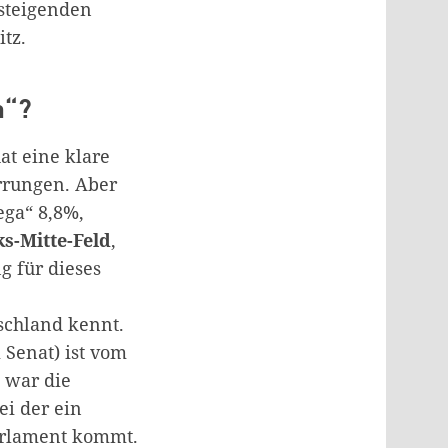
steigenden
tz.
n“?
hat eine klare
rrungen. Aber
ega“ 8,8%,
ks-Mitte-Feld
,
g für dieses
schland kennt.
 Senat) ist vom
 war die
bei der ein
arlament kommt.