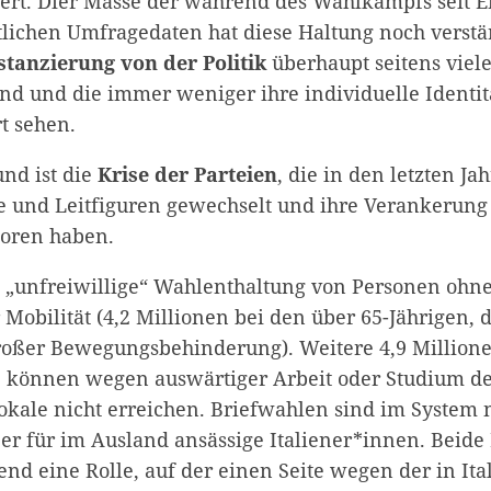
ert. Dier Masse der während des Wahlkampfs seit En
tlichen Umfragedaten hat diese Haltung noch verstärk
stanzierung von der Politik
überhaupt seitens viel
ind und die immer weniger ihre individuelle Identit
rt sehen.
und ist die
Krise der Parteien
, die in den letzten Ja
und Leitfiguren gewechselt und ihre Verankerung 
loren haben.
„unfreiwillige“ Wahlenthaltung von Personen ohne
Mobilität (4,2 Millionen bei den über 65-Jährigen, 
roßer Bewegungsbehinderung). Weitere 4,9 Million
e können wegen auswärtiger Arbeit oder Studium d
okale nicht erreichen. Briefwahlen sind im System 
er für im Ausland ansässige Italiener*innen. Beide
nd eine Rolle, auf der einen Seite wegen der in Ita