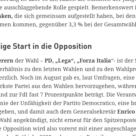
e ausschlaggebende Rolle gespielt. Bemerkenswert is
nken,
die sich gemeinsam aufgestellt haben, bei de
men kommen, gegenüber 3,3 % bei der Gesamtwähle
ge Start in die Opposition
erern
der Wahl –
PD, „Lega“, „Forza Italia
“- ist de
Verhältnis zu den letzten Wahlen und zu den Wahlp
rzlich. Noch im August gab es, laut Umfragen, eine 
ärkste Partei aus den Wahlen hervorzugehen, währe
nd zur FdI fast 7 Prozentpunkte beträgt. Die Veran
inie der Unfähigkeit der Partito Democratico, eine br
egeben, und damit auch dem Generalsekretär
Enrico
 Wahl angekündigt, nicht erneut für den Spitzenpost
e Opposition wird also vorerst mit einer angeschlag