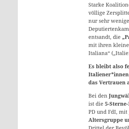
Starke Koalition
völlige Zersplit
nur sehr wenige
Deputiertenkam
entsandt, die
„P
mit ihren klein
Italiana“ („Ital
Es bleibt also 
Italiener*innen
das Vertrauen 
Bei den
Jungwä
ist die
5-Sterne
PD und FdI, mit
Altersgruppe u
Drittel der Bev