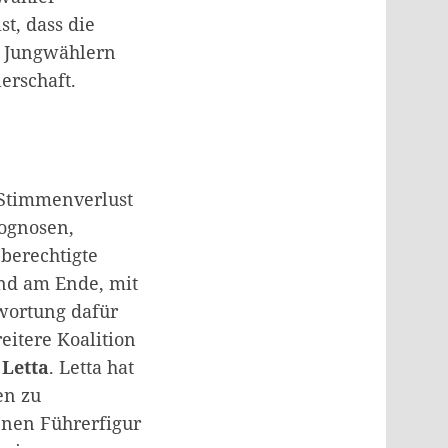
t, dass die
n Jungwählern
rschaft.
r Stimmenverlust
rognosen,
berechtigte
nd am Ende, mit
twortung dafür
eitere Koalition
 Letta
. Letta hat
en zu
enen Führerfigur