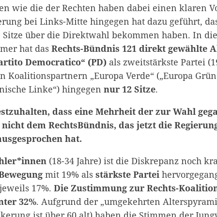
en wie die der Rechten haben dabei einen klaren Vo
terung bei Links-Mitte hingegen hat dazu geführt, da
 Sitze über die Direktwahl bekommen haben. In di
mer hat das
Rechts-Bündnis 121 direkt gewählte 
artito Democratico“ (PD)
als zweitstärkste Partei 
en Koalitionspartnern „Europa Verde“ („Europa Grün“
ienische Linke“) hingegen
nur 12 Sitze
.
festzuhalten, dass eine Mehrheit der zur Wahl ge
 nicht dem RechtsBündnis, das jetzt die Regierung
ausgesprochen hat.
hler*innen
(18-34 Jahre) ist die Diskrepanz noch kr
-Bewegung
mit 19% als
stärkste Partei
hervorgegang
 jeweils 17%.
Die Zustimmung
zur Rechts-Koalition
nter 32%
. Aufgrund der „umgekehrten Alterspyramid
ölkerung ist über 60 alt) haben die Stimmen der Jun