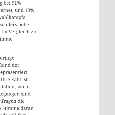
g bei 91%
ternet, und 13%
 Wahlkampfs
esonders hohe
 Im Vergleich zu
Stimme
geringe
 Rand der
repräsentiert
Ihre Zahl ist
italien, wo in
gegangen sind.
mfragen die
ne Stimme daran