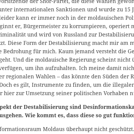
Vorsitzende der Shor-Partei, die diese Wahlen gewo
t unter internationalen Sanktionen und wurde zu 15 
 leider kann er immer noch in der moldauischen Poli
eginnt er, Bürgermeister zu korrumpieren, operiert 
riminalität und wird von Russland zur Destabilisier
zt. Diese Form der Destabilisierung macht mir am m
ßte Bedrohung für mich. Kaum jemand versteht die Ge
geht. Und die moldauische Regierung scheint nicht 
verfügen, um ihn aufzuhalten. Ich meine damit nich
er regionalen Wahlen – das könnte den Süden der 
 Doch es gilt, Instrumente zu finden, um die illegale
r hier zur Umsetzung seiner politischen Vorhaben nu
spekt der Destabilisierung sind Desinformations
usgehen. Wie kommt es, dass diese so gut funktio
Informationsraum Moldaus überhaupt nicht geschützt.