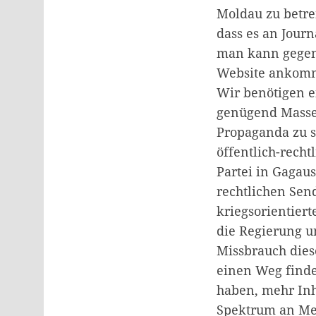
Moldau zu betrei
dass es an Jour
man kann gegen 
Website ankomme
Wir benötigen e
genügend Masse.
Propaganda zu s
öffentlich-rech
Partei in Gagaus
rechtlichen Send
kriegsorientier
die Regierung u
Missbrauch dies
einen Weg finde
haben, mehr Inh
Spektrum an Med