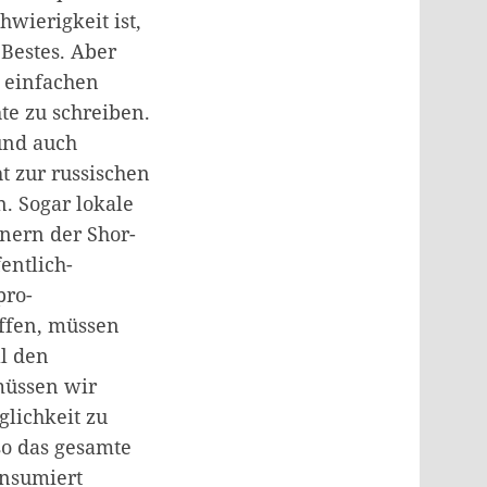
hwierigkeit ist,
Bestes. Aber
 einfachen
te zu schreiben.
und auch
 zur russischen
. Sogar lokale
nern der Shor-
entlich-
pro-
ffen, müssen
l den
müssen wir
lichkeit zu
so das gesamte
onsumiert