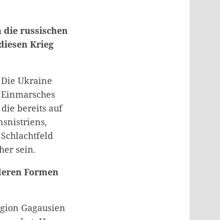
 die russischen
diesen Krieg
. Die Ukraine
s Einmarsches
die bereits auf
snistriens,
 Schlachtfeld
her sein.
nderen Formen
egion Gagausien