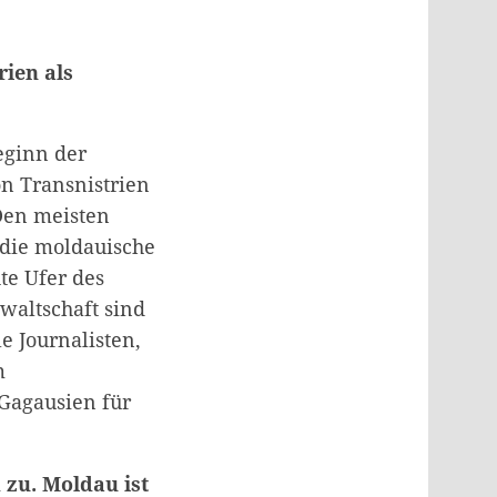
rien als
eginn der
on Transnistrien
Den meisten
 die moldauische
te Ufer des
nwaltschaft sind
e Journalisten,
m
 Gagausien für
zu. Moldau ist