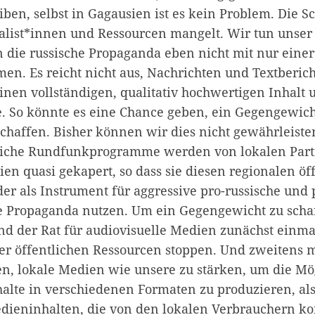
ben, selbst in Gagausien ist es kein Problem. Die Sc
nalist*innen und Ressourcen mangelt. Wir tun unser 
die russische Propaganda eben nicht mit nur einer
n. Es reicht nicht aus, Nachrichten und Textberich
inen vollständigen, qualitativ hochwertigen Inhalt 
 So könnte es eine Chance geben, ein Gegengewicht
chaffen. Bisher können wir dies nicht gewährleisten
tliche Rundfunkprogramme werden von lokalen Part
ien quasi gekapert, so dass sie diesen regionalen öff
er als Instrument für aggressive pro-russische und 
te Propaganda nutzen. Um ein Gegengewicht zu scha
nd der Rat für audiovisuelle Medien zunächst einma
er öffentlichen Ressourcen stoppen. Und zweitens 
n, lokale Medien wie unsere zu stärken, um die Mög
alte in verschiedenen Formaten zu produzieren, al
ieninhalten, die von den lokalen Verbrauchern k