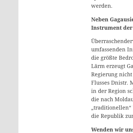
werden.
Neben Gagausien
Instrument der 
Überraschenderw
umfassenden Inv
die größte Bedr
Lärm erzeugt Ga
Regierung nicht 
Flusses Dnistr. 
in der Region s
die nach Molda
„traditionellen“
die Republik zu
Wenden wir uns