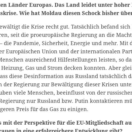
ten Länder Europas. Das Land leidet unter hoher 
iskrise. Wie hat Moldau diesen Schock bisher üb
wältigt die Krise recht gut. Tatsächlich befand sic
ren, seit die proeuropäische Regierung an die Macht
 – die Pandemie, Sicherheit, Energie und mehr. Mit 
er Europäischen Union und der internationalen Par
enschen ausreichend Hilfestellungen leisten, so das
Heizung, Gas und Strom decken konnten. Aber glei
ass diese Desinformation aus Russland tatsächlich d
der Regierung zur Bewältigung dieser Krisen unte
ben viele Menschen, beeinflusst von der russische
 Regierung nur Russland bzw. Putin kontaktieren mü
geren Preis für das Gas zu einigen.
s mit der Perspektive für die EU-Mitgliedschaft au
rauen in eine erfolgreichere Entwicklung gibt?