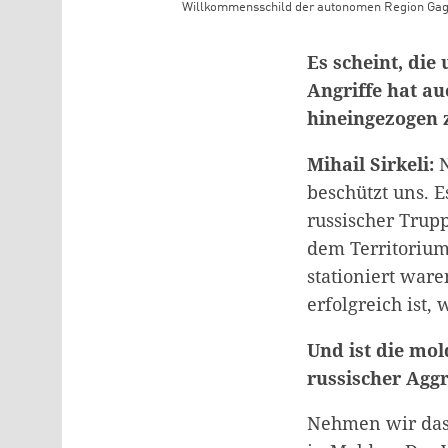
Willkommensschild der autonomen Region Gag
Teaser Bild Untertitel
Es scheint, die
Angriffe hat au
hineingezogen 
Mihail Sirkeli:
N
beschützt un
s. 
russischer Trup
dem Territorium
stationiert war
erfolgreich ist,
Und ist die mo
russischer Agg
Nehmen wir das 