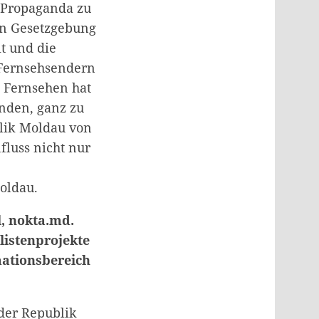
 Propaganda zu
len Gesetzgebung
t und die
 Fernsehsendern
e Fernsehen hat
nden, ganz zu
blik Moldau von
luss nicht nur
oldau.
l, nokta.md.
listenprojekte
mationsbereich
 der Republik