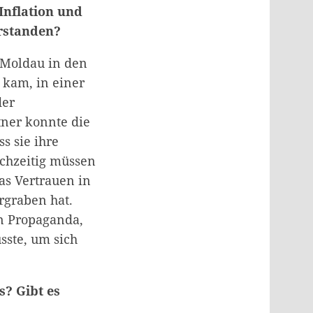
Inflation und
erstanden?
h Moldau in den
 kam, in einer
der
tner konnte die
s sie ihre
chzeitig müssen
as Vertrauen in
rgraben hat.
n Propaganda,
sste, um sich
s? Gibt es