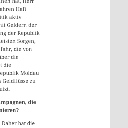
nnen hat, Herr
Jahren Haft
tik aktiv
mit Geldern der
ung der Republik
eisten Sorgen,
fahr, die von
über die
t die
Republik Moldau
n Geldflüsse zu
tzt.
kampagnen, die
nieren?
 Daher hat die