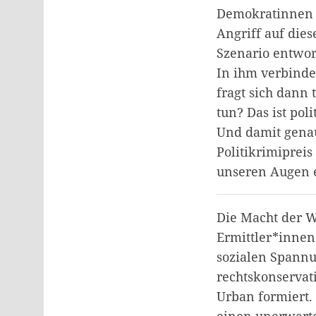
Demokratinnen 
Angriff auf dies
Szenario entwor
In ihm verbinde
fragt sich dann 
tun? Das ist po
Und damit genau
Politikrimipreis
unseren Augen e
Die Macht der Wö
Ermittler*innen
sozialen Spannu
rechtskonserva
Urban formiert. 
einen unerwarte