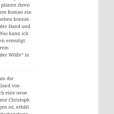
 planen ihren
einem Roman ein
ssehen könnte.
 der Hand und
 Was kann ich
en ermutigt.
erem
 der Wölfe“ in
 um die
hland von
ch eine neue
tor Christoph
en ist, erhält
ndeskanzlerin