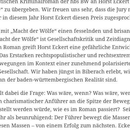
litischen Kriminalroman der hbs BW an Horst Eckert 
“ zu übergeben. Wir freuen uns sehr, dass die Jury
 in diesem Jahr Horst Eckert diesen Preis zugesproc
t mit „Macht der Wölfe“ einen fesselnden und brisan
cht der Wölfe“ ist Gesellschaftskritik und Zeitdiag
m Roman greift Horst Eckert eine gefährliche Entwi
Das Erstarken rechtspopulistischer und rechtsextrem
wegungen im Kontext einer zunehmend polarisierte
Gesellschaft. Wir haben jüngst in Biberach erlebt, w
an der baden-württembergischen Realität sind.
ellt dabei die Frage: Was wäre, wenn? Was wäre, wen
in charismatischer Anführer an die Spitze der Beweg
stellt werden würde, wie es im Roman passiert? Sein
ehr als beunruhigend: Der Führer bewegt die Massen
esen Massen – von einem Erfolg zum nächsten. Ecke