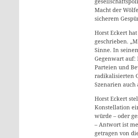
gesellschaftspo
Macht der Wölfe
sicherem Gespür
Horst Eckert ha
geschrieben. „Ma
Sinne. In seine
Gegenwart auf: 
Parteien und Be
radikalisierten 
Szenarien auch 
Horst Eckert st
Konstellation e
würde – oder ge
– Antwort ist m
getragen von di