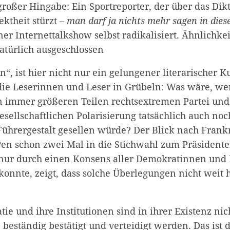
großer Hingabe: Ein Sportreporter, der über das Dikt
ektheit stürzt –
man darf ja nichts mehr sagen in die
ner Internettalkshow selbst radikalisiert. Ähnlichk
atürlich ausgeschlossen
, ist hier nicht nur ein gelungener literarischer Ku
die Leserinnen und Leser in Grübeln: Was wäre, w
in immer größeren Teilen rechtsextremen Partei und
ellschaftlichen Polarisierung tatsächlich auch noc
Führergestalt gesellen würde? Der Blick nach Frank
Pen schon zwei Mal in die Stichwahl zum Präsident
 nur durch einen Konsens aller Demokratinnen un
onnte, zeigt, dass solche Überlegungen nicht weit 
e und ihre Institutionen sind in ihrer Existenz nich
beständig bestätigt und verteidigt werden. Das ist 