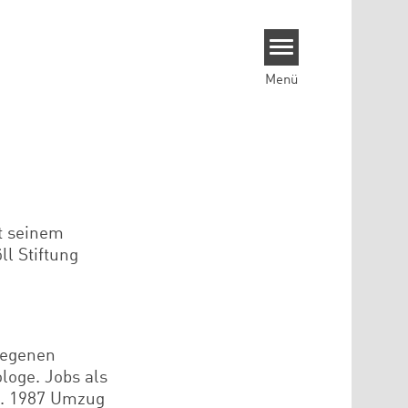
Menü
it seinem
ll Stiftung
legenen
loge. Jobs als
o. 1987 Umzug