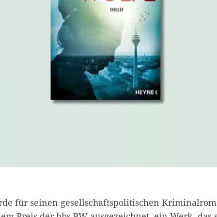
rde für seinen gesellschaftspolitischen Kriminalro
dem Preis der hbs BW ausgezeichnet, ein Werk, das 