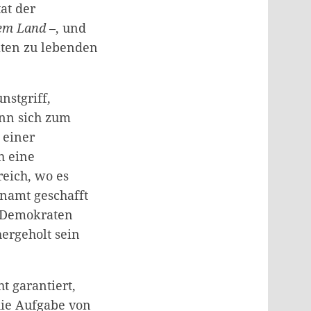
at der
sem Land
–, und
eiten zu lebenden
nstgriff,
enn sich zum
 einer
h eine
reich, wo es
enamt geschafft
d Demokraten
hergeholt sein
t garantiert,
die Aufgabe von