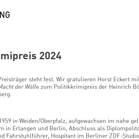
imipreis 2024
Preisträger steht fest. Wir gratulieren Horst Eckert m
Macht der Wölfe
zum Politikkrimipreis der Heinrich Bö
erg.
1959 in Weiden/Oberpfalz, aufgewachsen im nahe ge
m in Erlangen und Berlin, Abschluss als Diplompolito
nd Fahrstuhlführer, Hospitant im Berliner ZDF-Studi