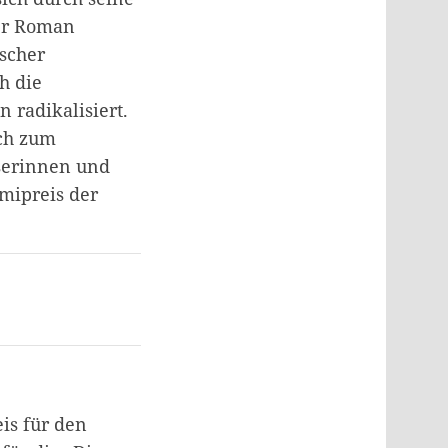
Der Roman
ischer
h die
 radikalisiert.
uch zum
serinnen und
imipreis der
eis für den