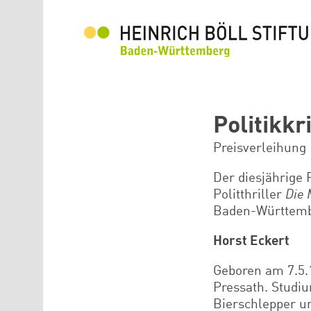
Direkt zum Inhalt
Politikkr
Preisverleihung
Der diesjährige 
Politthriller
Die 
Baden-Württemb
Horst Eckert
Geboren am 7.5.
Pressath. Studiu
Bierschlepper u