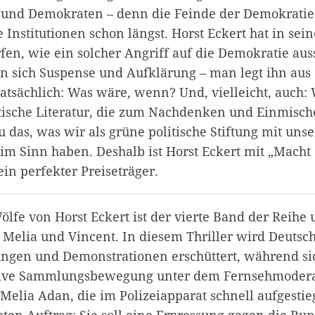
und Demokraten – denn die Feinde der Demokratie
e Institutionen schon längst. Horst Eckert hat in s
fen, wie ein solcher Angriff auf die Demokratie au
n sich Suspense und Aufklärung – man legt ihn aus
tatsächlich: Was wäre, wenn? Und, vielleicht, auch:
litische Literatur, die zum Nachdenken und Einmisch
 das, was wir als grüne politische Stiftung mit uns
 im Sinn haben. Deshalb ist Horst Eckert mit „Macht
in perfekter Preiseträger.
lfe von Horst Eckert ist der vierte Band der Reihe
 Melia und Vincent. In diesem Thriller wird Deutsc
ngen und Demonstrationen erschüttert, während si
tive Sammlungsbewegung unter dem Fernsehmodera
Melia Adan, die im Polizeiapparat schnell aufgestieg
ten Auftrag: Sie soll eine Erpressung gegen die Bu