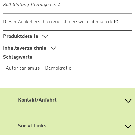
Böll-Stiftung Thüringen e. V.
Dieser Artikel erschien zuerst hier:
weiterdenken.de
Produktdetails
Inhaltsverzeichnis
Schlagworte
Autoritarismus
Demokratie
Kontakt/Anfahrt
Heinrich Böll Stiftung Baden-Württemberg e.V.
Kernerstr. 43
70182 Stuttgart
Social Links
Tel. 0711 26 33 94 10