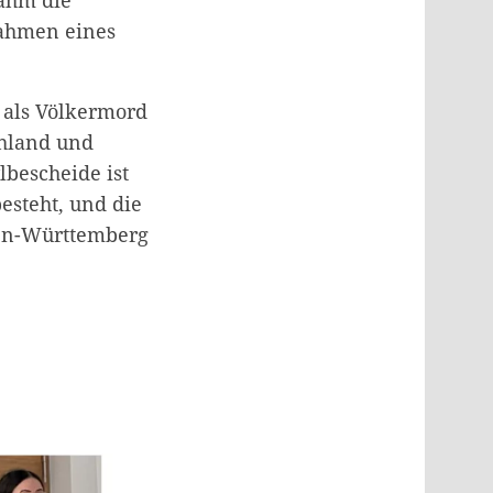
ahmen eines
 als Völkermord
chland und
lbescheide ist
esteht, und die
aden-Württemberg