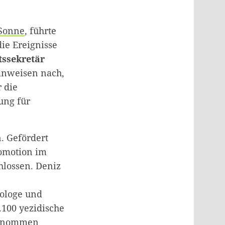
 Sonne
, führte
ie Ereignisse
atssekretär
inweisen nach,
 die
ung für
n. Gefördert
romotion im
hlossen. Deniz
tologe und
100 yezidische
genommen