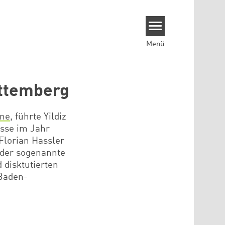
Menü
rttemberg
nne
, führte Yildiz
isse im Jahr
Florian Hassler
 der sogenannte
 disktutierten
 Baden-