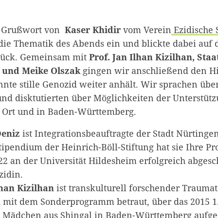
n Grußwort von
Kaser Khidir
vom Verein
Ezidische
die Thematik des Abends ein und blickte dabei auf d
urück. Gemeinsam mit
Prof. Jan Ilhan Kizilhan, Sta
r und Meike Olszak
gingen wir anschließend den H
nte stille Genozid weiter anhält. Wir sprachen über
d disktutierten über Möglichkeiten der Unterstütz
 Ort und in Baden-Württemberg.
Deniz
ist Integrationsbeauftragte der Stadt Nürtinge
tipendium der Heinrich-Böll-Stiftung hat sie Ihre P
 an der Universität Hildesheim erfolgreich abgesc
ezidin.
lhan Kizilhan
ist transkulturell forschender Trauma
 mit dem Sonderprogramm betraut, über das 2015 1.
 Mädchen aus Shingal in Baden-Württemberg auf