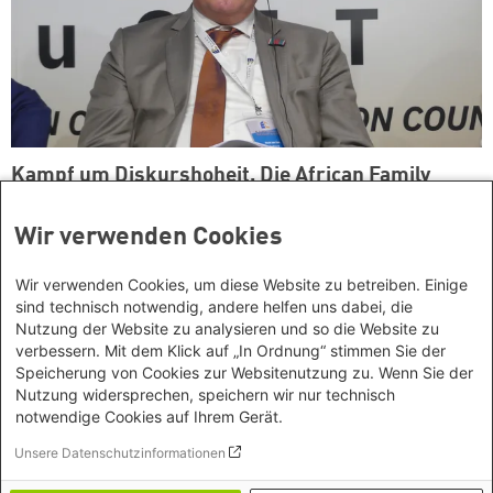
Kampf um Diskurshoheit. Die African Family
Conferences
Wir verwenden Cookies
Wir verwenden Cookies, um diese Website zu betreiben. Einige
sind technisch notwendig, andere helfen uns dabei, die
Kontakt/Anfahrt
Nutzung der Website zu analysieren und so die Website zu
verbessern. Mit dem Klick auf „In Ordnung“ stimmen Sie der
Heinrich Böll Stiftung Baden-Württemberg e.V.
Speicherung von Cookies zur Websitenutzung zu. Wenn Sie der
Kernerstr. 43
Nutzung widersprechen, speichern wir nur technisch
70182 Stuttgart
Social Links
notwendige Cookies auf Ihrem Gerät.
Tel. 0711 26 33 94 10
Unsere Datenschutzinformationen
Fax 0711 26 33 94 19
Bluesky
info
@
boell-bw.de