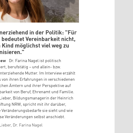
inerziehend in der Politik: "Für
 bedeutet Vereinbarkeit nicht,
 Kind möglichst viel weg zu
nisieren."
view
Dr. Farina Nagel ist politisch
ert, berufstätig – und allein- bzw.
nterziehende Mutter. Im Interview erzählt
s von ihren Erfahrungen in verschiedenen
schen Ämtern und ihrer Perspektive auf
barkeit von Beruf, Ehrenamt und Familie.
Lieber, Bildungsmanagerin der Heinrich
tiftung NRW, spricht mit ihr darüber,
 Veränderungsbedarfe sie sieht und wie
ese Veränderungen selbst anschiebt.
Lieber, Dr. Farina Nagel