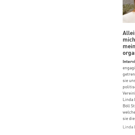
Alle
mich
mein
orga
Inter
engagi
getren
sie un
politi
Verein
Linda 
Böll S
welche
sie di
Linda 