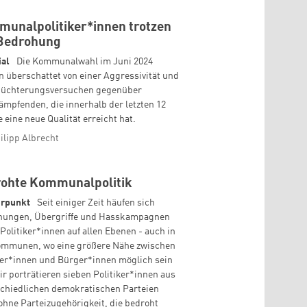
unalpolitiker*innen trotzen
Bedrohung
ial
Die Kommunalwahl im Juni 2024
 überschattet von einer Aggressivität und
hüchterungsversuchen gegenüber
mpfenden, die innerhalb der letzten 12
 eine neue Qualität erreicht hat.
ilipp Albrecht
ohte Kommunalpolitik
rpunkt
Seit einiger Zeit häufen sich
hungen, Übergriffe und Hasskampagnen
Politiker*innen auf allen Ebenen - auch in
ommunen, wo eine größere Nähe zwischen
ker*innen und Bürger*innen möglich sein
Wir porträtieren sieben Politiker*innen aus
chiedlichen demokratischen Parteien
ohne Parteizugehörigkeit, die bedroht