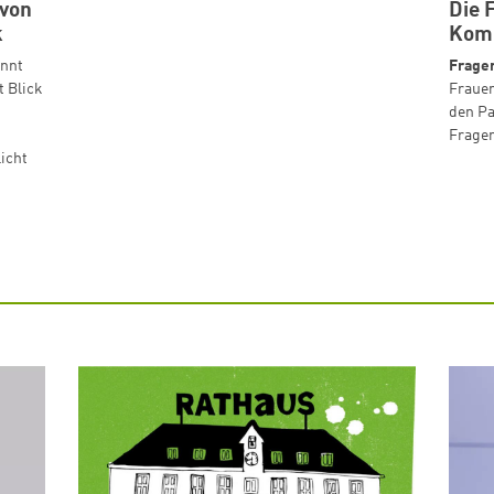
 von
Die 
k
Komm
innt
Frage
t Blick
Frauen
den Pa
Frage
licht