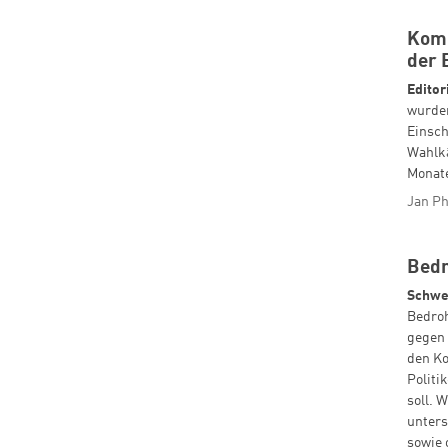
Komm
der 
Editor
wurden
Einsc
Wahlkä
Monate
Jan Ph
Bedr
Schwe
Bedro
gegen 
den K
Politi
soll. 
unters
sowie 