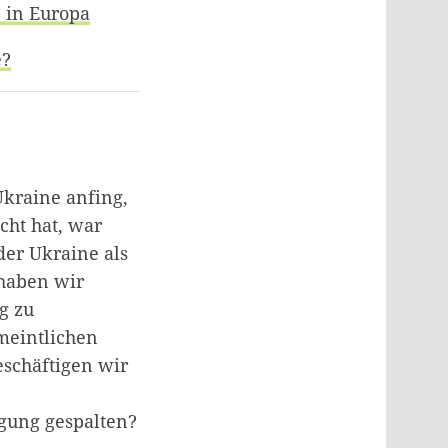
 in Europa
e?
Ukraine anfing,
cht hat, war
der Ukraine als
 haben wir
g zu
meintlichen
eschäftigen wir
egung gespalten?