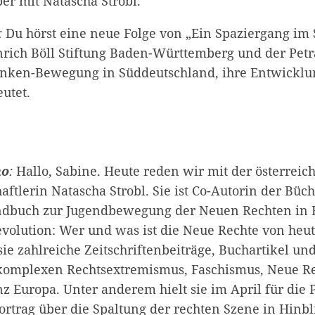
er mit Natascha Strobl.
:
Du hörst eine neue Folge von „Ein Spaziergang im 
nrich Böll Stiftung Baden-Württemberg und der Petra
enken-Bewegung in Süddeutschland, ihre Entwicklu
eutet.
no
:
Hallo, Sabine. Heute reden wir mit der österreic
aftlerin Natascha Strobl. Sie ist Co-Autorin der Büc
andbuch zur Jugendbewegung der Neuen Rechten in 
evolution: Wer und was ist die Neue Rechte von heu
 sie zahlreiche Zeitschriftenbeiträge, Buchartikel 
omplexen Rechtsextremismus, Faschismus, Neue R
nz Europa. Unter anderem hielt sie im April für die 
ortrag über die Spaltung der rechten Szene in Hinbl