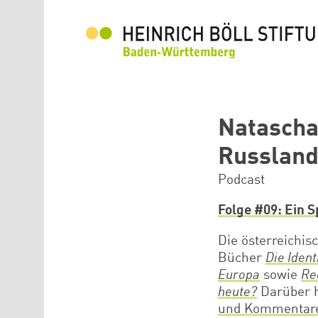
Direkt zum Inhalt
Natascha 
Russland
Podcast
Folge #09: Ein 
Die österreichis
Bücher
Die Iden
Europa
sowie
Re
heute?
Darüber h
und Kommenta