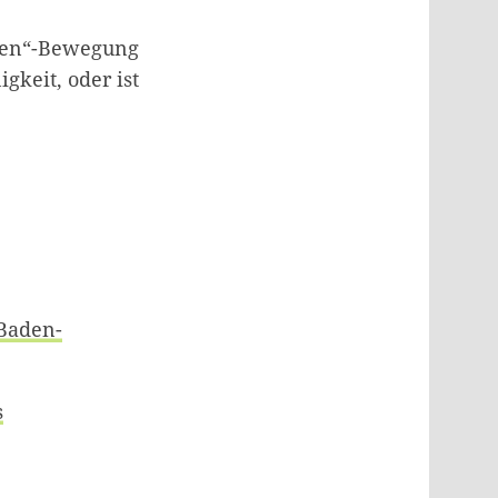
nken“-Bewegung
gkeit, oder ist
 Baden-
s