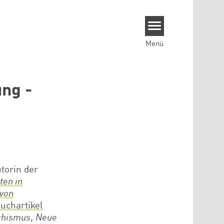
Menü
ung -
utorin der
ten in
 von
Buchartikel
chismus
,
Neue