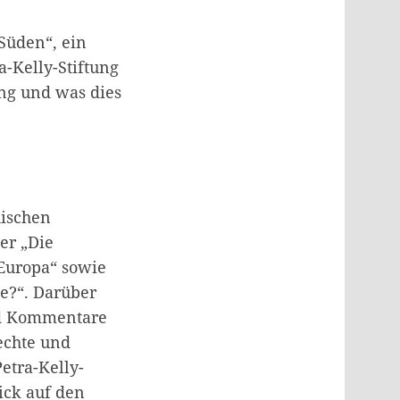
Süden“, ein
-Kelly-Stiftung
ng und was dies
hischen
her „Die
Europa“ sowie
te?“. Darüber
und Kommentare
echte und
Petra-Kelly-
ick auf den