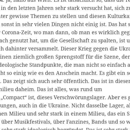
in den letzten Jahren sehr stark versucht hat, sich z
inter gewisse Themen zu stellen und diesen Kulturk
nst in sehr vielen Dingen nicht einig ist. Das hat 
er Corona-Zeit, wo man dann, ob man es wirklich geg
ch genutzt hat, um die Gesellschaft zu spalten, ist u
ch dahinter versammelt. Dieser Krieg gegen die Ukr
 einen ziemlich großen Sprengstoff für die Szene, de
ideologische Standpunkte, die man nicht so einfach
cht so einig wie es den Anschein macht. Es gibt ein s
. Das zeigt sich auch sehr öffentlich. Das ist in dies
lieu daheim. Das ist alles, was rund um
t „Compact“ ist, dieses Verschwörungslager. Aber es g
ungen, auch in die Ukraine. Nicht dasselbe Lager, a
en Milieu und sehr stark in einem Milieu, das ein 
 über Musikfestivals, über Fanzines, Bands und so w
 sehr stark ideologisch begründet. Das ist sehr stark