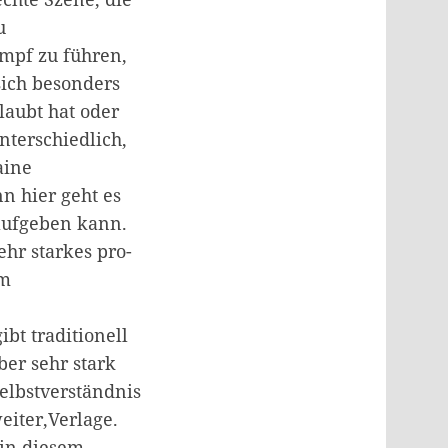
u
ampf zu führen,
sich besonders
laubt hat oder
nterschiedlich,
aine
nn hier geht es
 aufgeben kann.
ehr starkes pro-
em
ibt traditionell
ber sehr stark
Selbstverständnis
eiter,Verlage.
 in diesem