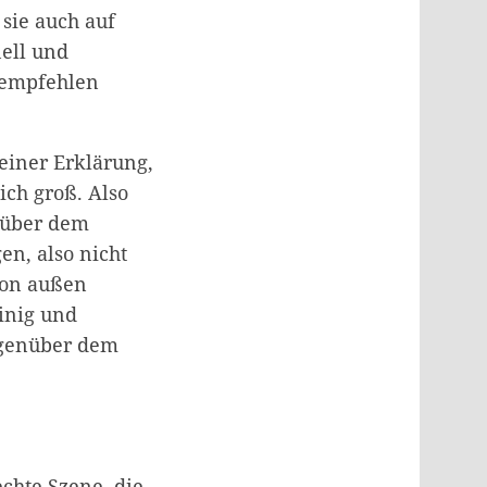
 sie auch auf
ell und
 empfehlen
einer Erklärung,
ch groß. Also
enüber dem
en, also nicht
Von außen
einig und
gegenüber dem
rechte Szene, die