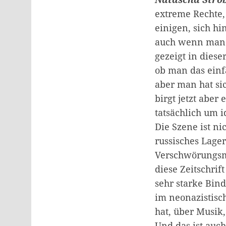
extreme Rechte, 
einigen, sich h
auch wenn man so
gezeigt in dies
ob man das einfa
aber man hat si
birgt jetzt aber
tatsächlich um 
Die Szene ist ni
russisches Lager
Verschwörungsmi
diese Zeitschrif
sehr starke Bind
im neonazistisch
hat, über Musik,
Und das ist auch