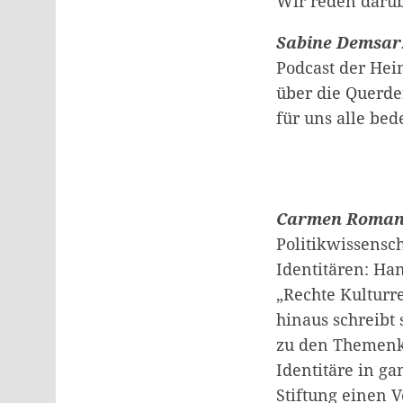
Wir reden darüb
Sabine
Demsar
Podcast der Hei
über die Querd
für uns alle bed
Carmen Roma
Politikwissensch
Identitären: H
„Rechte Kulturr
hinaus schreibt
zu den Themenk
Identitäre in ga
Stiftung einen V