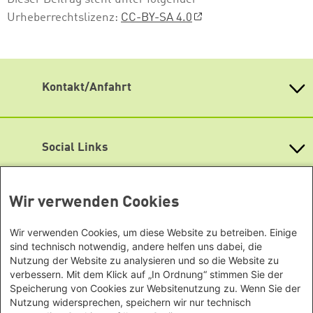
Urheberrechtslizenz:
CC-BY-SA 4.0
Kontakt/Anfahrt
Heinrich Böll Stiftung Baden-Württemberg e.V.
Kernerstr. 43
70182 Stuttgart
Social Links
Tel. 0711 26 33 94 10
Fax 0711 26 33 94 19
Bluesky
info
@
boell-bw.de
Wir verwenden Cookies
Facebook
Heinrich-Böll-Stiftungen
Lageplan
Instagram
Heinrich-Böll-Stiftung e.V.
Wir verwenden Cookies, um diese Website zu betreiben. Einige
Newsletter abonnieren
sind technisch notwendig, andere helfen uns dabei, die
Bundesstiftung
LinkedIn
Nutzung der Website zu analysieren und so die Website zu
Internationale Büros
Heinrich-Böll-Stiftungen in den
verbessern. Mit dem Klick auf „In Ordnung“ stimmen Sie der
Mastodon
Bundesländern
Speicherung von Cookies zur Websitenutzung zu. Wenn Sie der
Asien
Baden-Württemberg
Podigee
Nutzung widersprechen, speichern wir nur technisch
Büro Peking - China