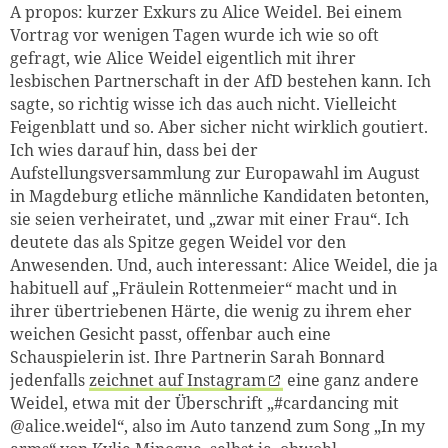
A propos: kurzer Exkurs zu Alice Weidel. Bei einem
Vortrag vor wenigen Tagen wurde ich wie so oft
gefragt, wie Alice Weidel eigentlich mit ihrer
lesbischen Partnerschaft in der AfD bestehen kann. Ich
sagte, so richtig wisse ich das auch nicht. Vielleicht
Feigenblatt und so. Aber sicher nicht wirklich goutiert.
Ich wies darauf hin, dass bei der
Aufstellungsversammlung zur Europawahl im August
in Magdeburg etliche männliche Kandidaten betonten,
sie seien verheiratet, und „zwar mit einer Frau“. Ich
deutete das als Spitze gegen Weidel vor den
Anwesenden. Und, auch interessant: Alice Weidel, die ja
habituell auf „Fräulein Rottenmeier“ macht und in
ihrer übertriebenen Härte, die wenig zu ihrem eher
weichen Gesicht passt, offenbar auch eine
Schauspielerin ist. Ihre Partnerin Sarah Bonnard
jedenfalls
zeichnet auf Instagram
eine ganz andere
Weidel, etwa mit der Überschrift „#cardancing mit
@alice.weidel“, also im Auto tanzend zum Song „In my