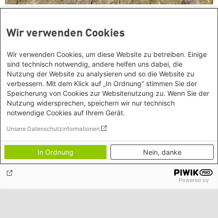
"Gastarbeiter, Gast, Gast, Gast"
Wir verwenden Cookies
Wir verwenden Cookies, um diese Website zu betreiben. Einige
sind technisch notwendig, andere helfen uns dabei, die
Kontakt/Anfahrt
Nutzung der Website zu analysieren und so die Website zu
verbessern. Mit dem Klick auf „In Ordnung“ stimmen Sie der
Heinrich Böll Stiftung Baden-Württemberg e.V.
Speicherung von Cookies zur Websitenutzung zu. Wenn Sie der
Kernerstr. 43
Nutzung widersprechen, speichern wir nur technisch
70182 Stuttgart
Social Links
notwendige Cookies auf Ihrem Gerät.
Tel. 0711 26 33 94 10
Unsere Datenschutzinformationen
Fax 0711 26 33 94 19
Bluesky
info
@
boell-bw.de
Facebook
Heinrich-Böll-Stiftungen
In Ordnung
Nein, danke
Lageplan
Instagram
Heinrich-Böll-Stiftung e.V.
Newsletter abonnieren
Powered by
Bundesstiftung
LinkedIn
Internationale Büros
Heinrich-Böll-Stiftungen in den
Mastodon
Bundesländern
Asien
Baden-Württemberg
Podigee