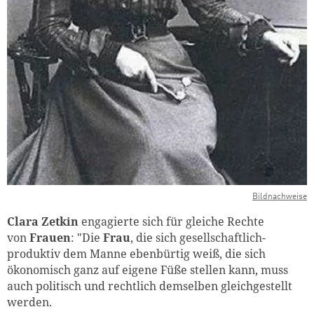
Bildnachweise
Clara Zetkin
engagierte sich für gleiche Rechte
von
Frauen
: "Die
Frau
, die sich gesellschaftlich-
produktiv dem Manne ebenbürtig weiß, die sich
ökonomisch ganz auf eigene Füße stellen kann, muss
auch politisch und rechtlich demselben gleichgestellt
werden.