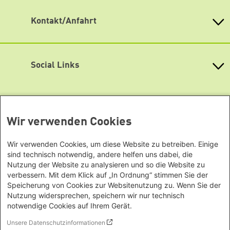
Kontakt/Anfahrt
Heinrich Böll Stiftung Baden-Württemberg e.V.
Kernerstr. 43
70182 Stuttgart
Social Links
Tel. 0711 26 33 94 10
Fax 0711 26 33 94 19
Bluesky
info
@
boell-bw.de
Facebook
Lageplan
Heinrich-Böll-Stiftungen
Wir verwenden Cookies
Newsletter abonnieren
Instagram
Heinrich-Böll-Stiftung e.V.
Bundesstiftung
LinkedIn
Wir verwenden Cookies, um diese Website zu betreiben. Einige
Internationale Büros
Heinrich-Böll-Stiftungen in den
sind technisch notwendig, andere helfen uns dabei, die
Mastodon
Bundesländern
Nutzung der Website zu analysieren und so die Website zu
Asien
verbessern. Mit dem Klick auf „In Ordnung“ stimmen Sie der
Baden-Württemberg
Podigee
Speicherung von Cookies zur Websitenutzung zu. Wenn Sie der
Büro Peking - China
Bayern
Nutzung widersprechen, speichern wir nur technisch
Themenportale
Signal
Büro Neu-Delhi - Indien
Berlin
notwendige Cookies auf Ihrem Gerät.
Büro Phnom Penh - Kambodscha
Soundcloud
Brandenburg
KommunalWiki
Unsere Datenschutzinformationen
Büro Südostasien
Heimatkunde
Bremen